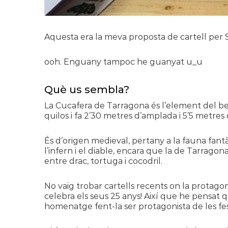
Aquesta era la meva proposta de cartell per 
ooh. Enguany tampoc he guanyat u_u
Què us sembla?
La Cucafera de Tarragona és l’element del be
quilos i fa 2’30 metres d’amplada i 5’5 metres 
És d’origen medieval, pertany a la fauna fantà
l’infern i el diable, encara que la de Tarragona
entre drac, tortuga i cocodril.
No vaig trobar cartells recents on la protago
celebra els seus 25 anys! Així que he pensat
homenatge fent-la ser protagonista de les fes