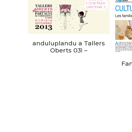
anduluplandu a Tallers
Oberts 03! –
Fam