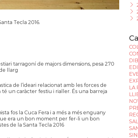
Santa Tecla 2016.
Ca
CO
CO
DI
stiari tarragoní de majors dimensions, pesa 270
ED
de llarg
EV
EX
stica de l’ideari relacionat amb les forces de
LA
 té un caràcter festiu i rialler. És una barreja
LL
NO
PR
nista fos la Cuca Fera i a més a més enguany
RE
 que era un bon moment per fer-li un bon
SA
tes de la Santa Tecla 2016
SA
SI