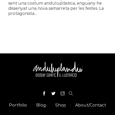
sent una costum anduluplàstica, enguany he
dissenyat una nova samarreta per les festes. La
protagonista…
Portfolio
Blog
Shop
About/Contact