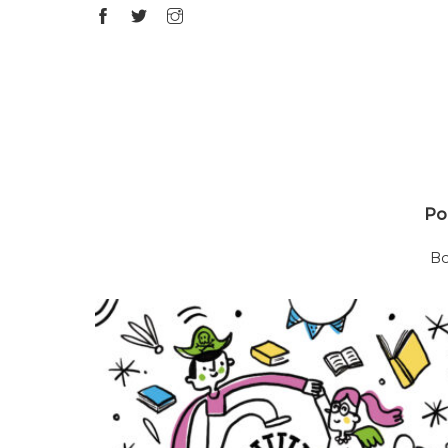
Por
B