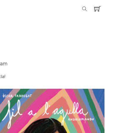
ram
la!