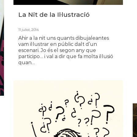
La Nit de la Il·lustració
11 juliol, 2014
Ahir a la nit uns quants dibujaleantes
vam il·lustrar en públic dalt d’un
escenari. Jo és el segon any que
participo… i val a dir que fa molta il·lusió
quan…