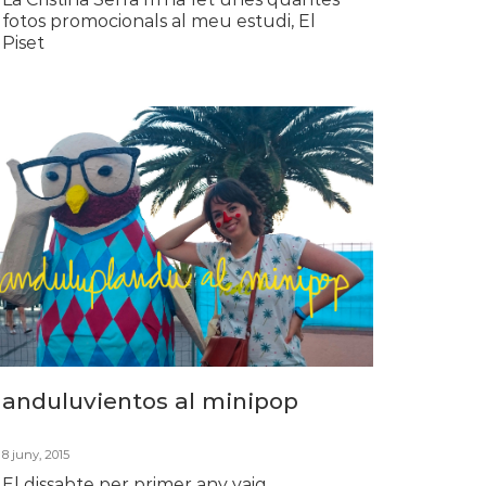
fotos promocionals al meu estudi, El
Piset
anduluvientos al minipop
8 juny, 2015
El dissabte per primer any vaig