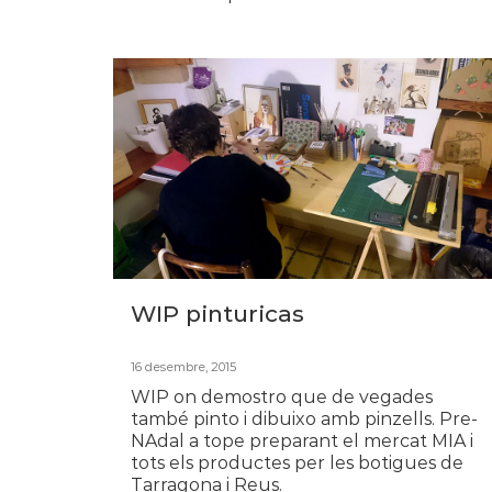
WIP pinturicas
16 desembre, 2015
WIP on demostro que de vegades
també pinto i dibuixo amb pinzells. Pre-
NAdal a tope preparant el mercat MIA i
tots els productes per les botigues de
Tarragona i Reus.