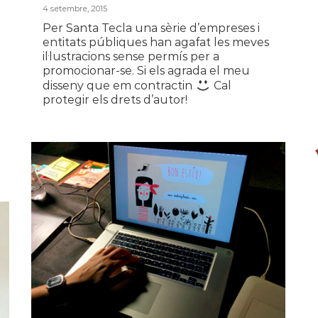
4 setembre, 2015
Per Santa Tecla una sèrie d’empreses i
entitats públiques han agafat les meves
il·lustracions sense permís per a
promocionar-se. Si els agrada el meu
disseny que em contractin
Cal
protegir els drets d’autor!