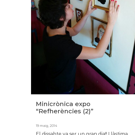
Minicrònica expo
“Refherències (2)”
19 maig, 2014
El dissabte va ser un gran dia!! Llàstima