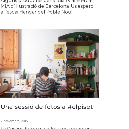
Alguns productes per al dia 19 al Mercat
MIA d’il·lustració de Barcelona. Us espero
a l’espai Hangar del Poble Nou!
Una sessió de fotos a #elpiset
7 novembre, 2015
La Cristina Serra m’ha fet unes quantes