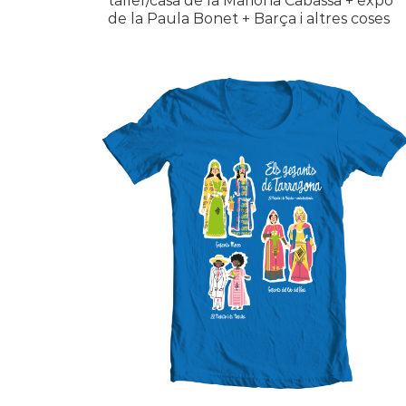
taller/casa de la Mariona Cabassa + expo
de la Paula Bonet + Barça i altres coses