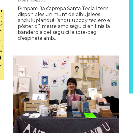
10 setembre, 2016
Pimpam! Ja s’apropa Santa Tecla i tens
disponibles un munt de dibujaleos
anduluplandu! l’andulubody teclero el
pòster d’1 metre amb seguici en línia la
banderola del seguici la tote-bag
d’espineta amb…