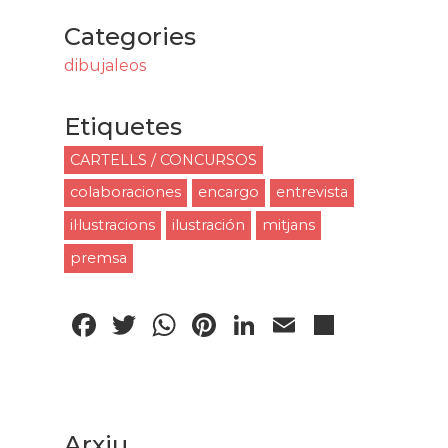
Categories
dibujaleos
Etiquetes
CARTELLS / CONCURSOS
colaboraciones
encargo
entrevista
il·lustracions
ilustración
mitjans
premsa
Facebook
Twitter
WhatsApp
Pinterest
LinkedIn
Email
Compa
Arxiu