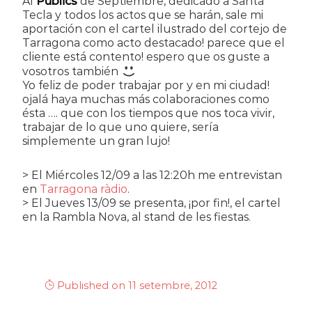
Al
Públics
de Septiembre, dedicado a Santa
Tecla y todos los actos que se harán, sale mi
aportación con el cartel ilustrado del cortejo de
Tarragona como acto destacado! parece que el
cliente está contento! espero que os guste a
vosotros también
Yo feliz de poder trabajar por y en mi ciudad!
ojalá haya muchas más colaboraciones como
ésta …. que con los tiempos que nos toca vivir,
trabajar de lo que uno quiere, sería
simplemente un gran lujo!
> El Miércoles 12/09 a las 12:20h me entrevistan
en
Tarragona ràdio
.
> El Jueves 13/09 se presenta, ¡por fin!, el cartel
en la Rambla Nova, al stand de les fiestas.
Published on 11 setembre, 2012