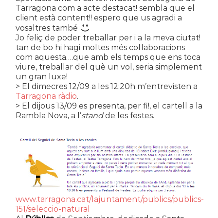
Tarragona com a acte destacat! sembla que el
client està content!! espero que us agradi a
vosaltres també
Jo feliç de poder treballar per i a la meva ciutat!
tan de bo hi hagi moltes més col·laboracions
com aquesta….que amb els temps que ens toca
viure, treballar del què un vol, seria simplement
un gran luxe!
> El dimecres 12/09 a les 12:20h m’entrevisten a
Tarragona
ràdio
.
> El dijous 13/09 es presenta, per fi!, el cartell a la
Rambla Nova, a l’
stand
de les festes.
www.tarragona.cat/lajuntament/publics/publics-
151/seleccio-natural