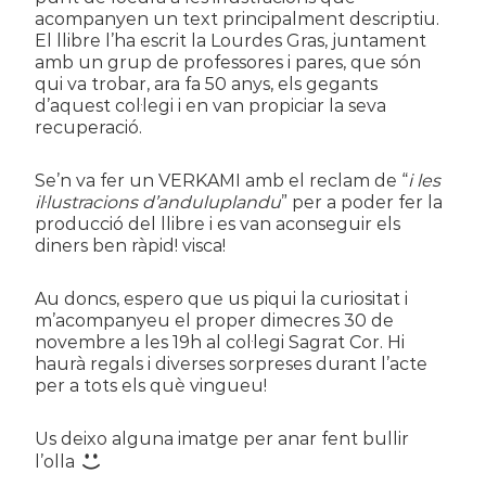
acompanyen un text principalment descriptiu.
El llibre l’ha escrit la Lourdes Gras, juntament
amb un grup de professores i pares, que són
qui va trobar, ara fa 50 anys, els gegants
d’aquest col·legi i en van propiciar la seva
recuperació.
Se’n va fer un VERKAMI amb el reclam de “
i les
il·lustracions d’anduluplandu
” per a poder fer la
producció del llibre i es van aconseguir els
diners ben ràpid! visca!
Au doncs, espero que us piqui la curiositat i
m’acompanyeu el proper dimecres 30 de
novembre a les 19h al col·legi Sagrat Cor. Hi
haurà regals i diverses sorpreses durant l’acte
per a tots els què vingueu!
Us deixo alguna imatge per anar fent bullir
l’olla