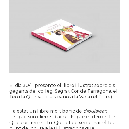
El dia 30/11 presento el llibre il·lustrat sobre els
gegants del col·legi Sagrat Cor de Tarragona, el
Teo i la Quima… (i els nanos i la Vaca i el Tigre).
Ha estat un llibre molt bonic de
dibujalear
,
perquè són clients d’aquells que et deixen fer.
Que confien en tu. Que et deixen posar el teu
punt de locura a les il·lustracions que