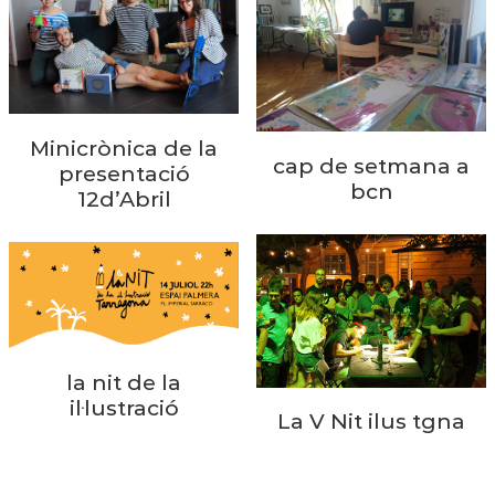
Minicrònica de la
cap de setmana a
presentació
bcn
12d’Abril
la nit de la
il·lustració
La V Nit ilus tgna