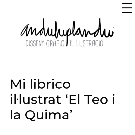
Mi librico
il·lustrat ‘El Teo i
la Quima’