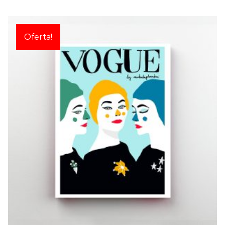
Oferta!
VOGUE: TRIO DE
DAMES
€
15,00
€
20,00