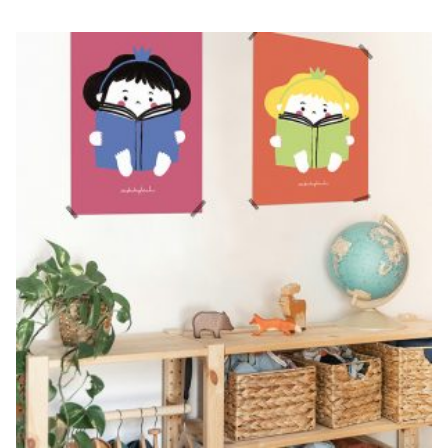
TINI
€
20,00