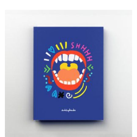
SHHH!
€
20,00