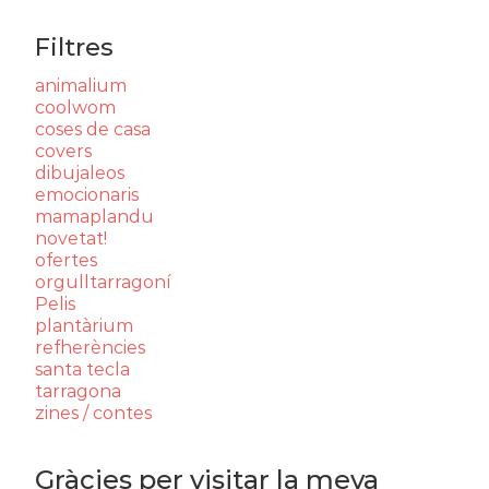
Filtres
animalium
coolwom
coses de casa
covers
dibujaleos
emocionaris
mamaplandu
novetat!
ofertes
orgulltarragoní
Pelis
plantàrium
refherències
santa tecla
tarragona
zines / contes
Gràcies per visitar la meva