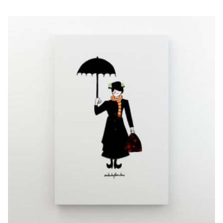
MARY POPPINS
€
10,00
–
€
20,00