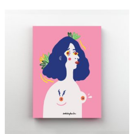
SÓC UN
PICASSO
€
20,00