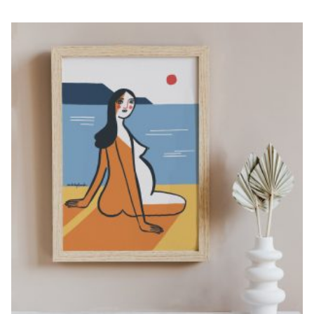
MA(R)TERNAR
€
40,00