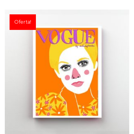
Oferta!
VOGUE: TWIGGY
€
15,00
€
20,00