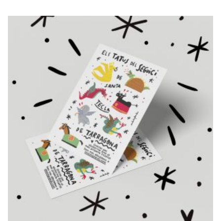
TATUATGES
TEMPORALS
(CALCOMANIES)
€
8,00