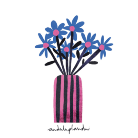
LA MARGARITA
€
15,00
–
€
20,00