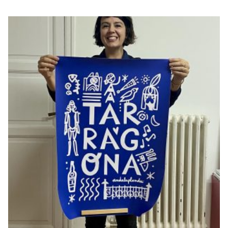
PÒSTER
TARRAGONA
€
20,00
–
€
50,00