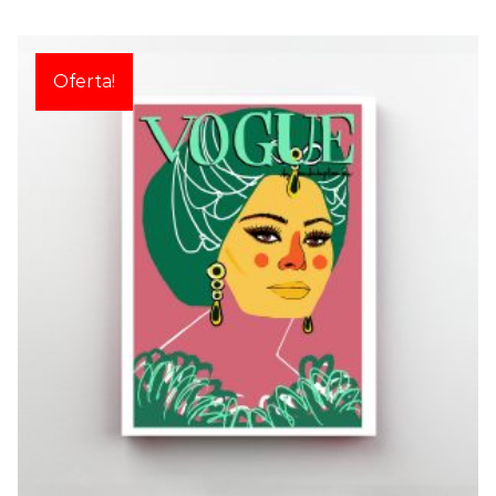
Oferta!
VOGUE: SOPHIA
€
15,00
€
20,00