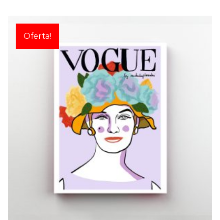
Oferta!
VOGUE:
PAULINE
€
15,00
€
20,00