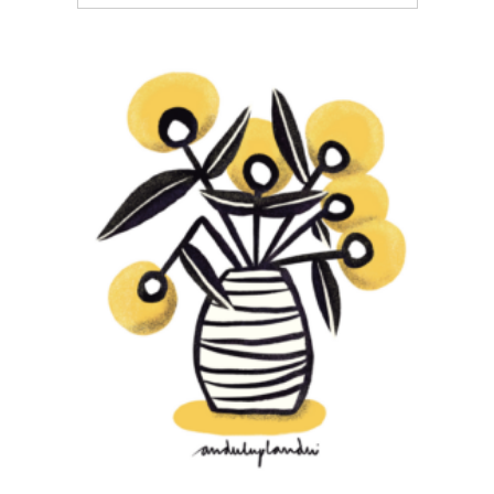
GIRASOL
€
15,00
–
€
20,00