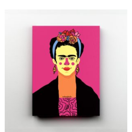
MI FRIDITA
€
10,00
–
€
20,00