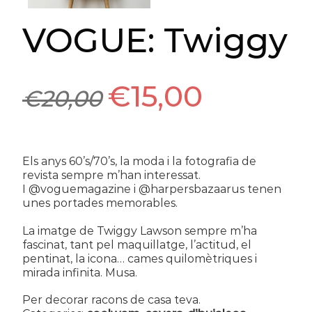
VOGUE: Twiggy
€
15,00
€
20,00
Els anys 60’s/70’s, la moda i la fotografia de
revista sempre m’han interessat.
I
@voguemagazine
i
@harpersbazaarus
tenen
unes portades memorables.
La imatge de Twiggy Lawson sempre m’ha
fascinat, tant pel maquillatge, l’actitud, el
pentinat, la icona… cames quilomètriques i
mirada infinita. Musa.
Per decorar racons de casa teva.