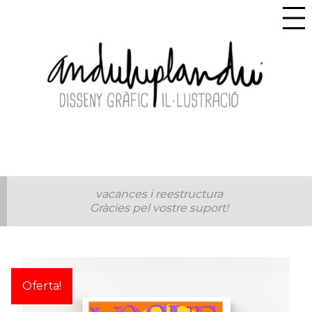
vacances i reestructura
Gràcies pel vostre suport!
Oferta!