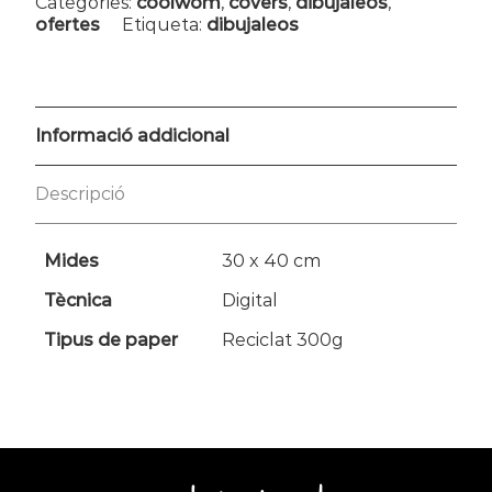
Categories:
coolwom
,
covers
,
dibujaleos
,
ofertes
Etiqueta:
dibujaleos
Informació addicional
Descripció
Mides
30 x 40 cm
Tècnica
Digital
Tipus de paper
Reciclat 300g