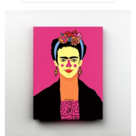
MI FRIDITA
€
10,00
–
€
20,00