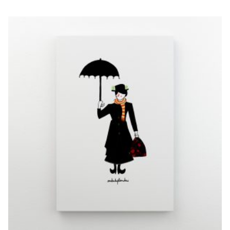
MARY POPPINS
€
10,00
–
€
20,00