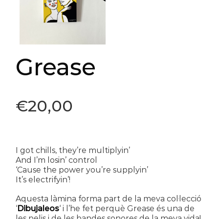
Grease
€
20,00
I got chills, they’re multiplyin’
And I’m losin’ control
‘Cause the power you’re supplyin’
It’s electrifyin’!
Aquesta làmina forma part de la meva col·lecció
‘
Dibujaleos
‘ i l’he fet perquè Grease és una de
les pelis i de les bandes sonores de la meva vida!