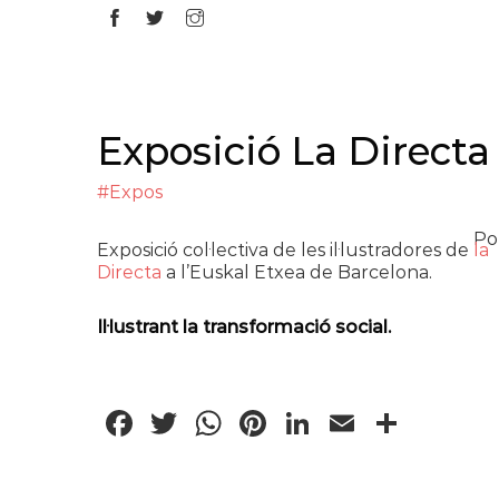
Exposició La Directa
#Expos
Por
Exposició col·lectiva de les il·lustradores de
la
Directa
a l’Euskal Etxea de Barcelona.
Il·lustrant la transformació social.
Facebook
Twitter
WhatsApp
Pinterest
LinkedIn
Email
Comp