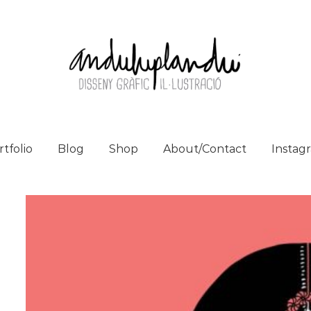
tfolio
Blog
Shop
About/Contact
Instag
arteix