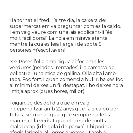
Ha tornat el fred. L’altre dia, la caixera del
supermercat em va preguntar com es fa caldo.
I em vaig veure com una iaia explicant-li “és
molt fàcil dona!” La noia em mirava atenta
mentre la cua es feia llarga i de sobte 5
persones m’escoltaven!
>>> Poses l’olla amb aigua al foc amb les
verdures (pelades i rentades) i la carcassa de
pollastre i una mica de gallina. Olla alta i amb
tapa. Foc fort. I quan comenci a bullir, baixes foc
al mínim i deixes un fil destapat. I ho deixes hora
i mitja aprox (dues hores, millor).
I oigan. Jo des del dia que em vaig
independitzar amb 22 anys que faig caldo per
tota la setmana. Igual que sempre ha fet la
mamma. I la veritat que et treu de molts
malsdecap (i de gola i de panxa). I hi podeu
afegir farigola, all, ossos diversos… I amb el