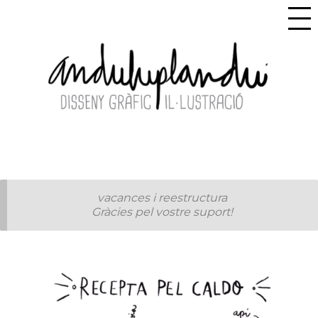
vacances i reestructura
Gràcies pel vostre suport!