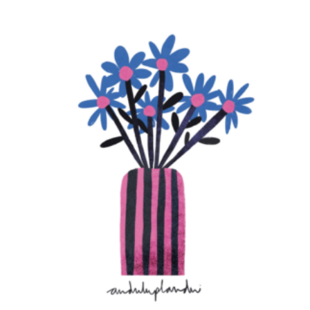
LA MARGARITA
€
15,00
–
€
20,00