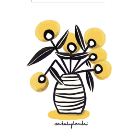
GIRASOL
€
15,00
–
€
20,00